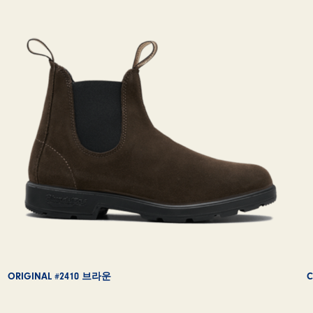
ORIGINAL #2410 브라운
C