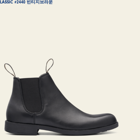
LASSIC #2440 빈티지브라운