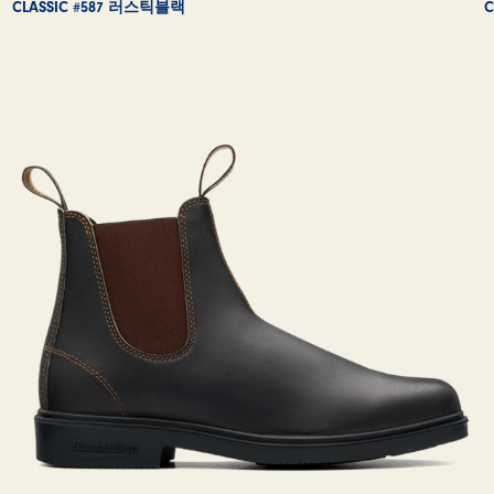
CLASSIC #587 러스틱블랙
C