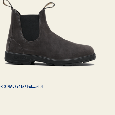
RIGINAL #2413 다크그레이