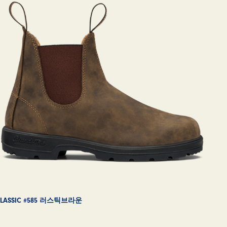
LASSIC #585 러스틱브라운