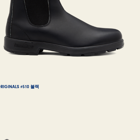
RIGINALS #510 블랙