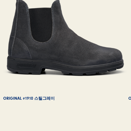
ORIGINAL #1910 스틸그레이
O