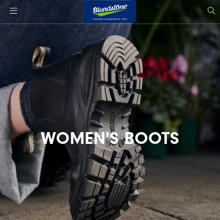
사
이
si
트
s
로
고
WOMEN'S BOOTS