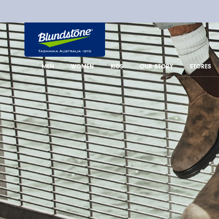
사
이
트
로
고
MEN
WOMEN
KIDS
OUR STORY
STORES