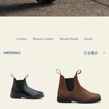
Leather
Nubuck Leather
Waxed Suede
Suede
MATERIALS