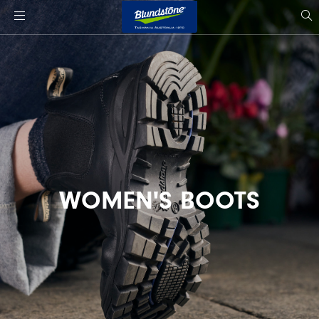
사
이
si
트
s
로
고
WOMEN'S BOOTS