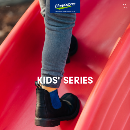
사
이
si
트
s
로
고
KIDS' SERIES