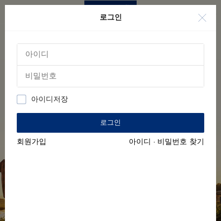
사
이
si
로그인
트
s
로
고
아이디저장
로그인
회원가입
아이디 · 비밀번호 찾기
TASMANIA,