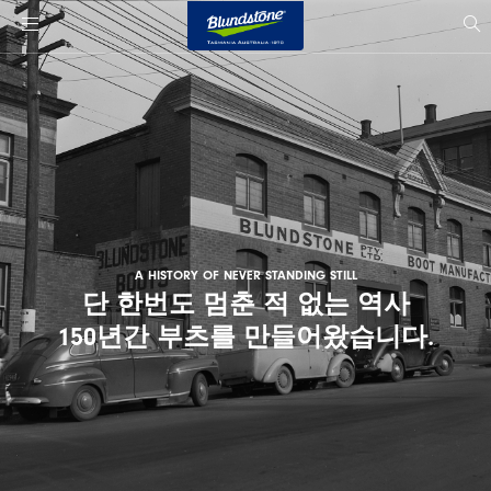
사
이
sit
se
트
로
고
A HISTORY OF NEVER STANDING STILL
단 한번도 멈춘 적 없는 역사
150년간 부츠를 만들어왔습니다.